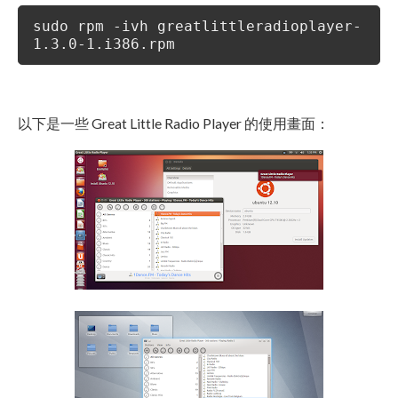
sudo rpm -ivh greatlittleradioplayer-
1.3.0-1.i386.rpm
以下是一些 Great Little Radio Player 的使用畫面：