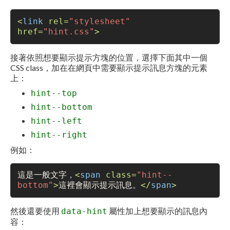
<
link
rel
=
"stylesheet"
href
=
"hint.css"
>
接著依照想要顯示提示方塊的位置，選擇下面其中一個
CSS class，加在在網頁中需要顯示提示訊息方塊的元素
上：
hint--top
hint--bottom
hint--left
hint--right
例如：
這是一般文字，
<
span
class
=
"hint--
bottom"
>
這裡會顯示提示訊息。
</
span
>
然後還要使用
屬性加上想要顯示的訊息內
data-hint
容：