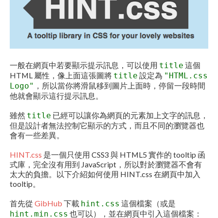
一般在網頁中若要顯示提示訊息，可以使用
這個
title
HTML 屬性，像上面這張圖將
設定為
title
"HTML.css
，所以當你將滑鼠移到圖片上面時，停留一段時間
Logo"
他就會顯示這行提示訊息。
雖然
已經可以讓你為網頁的元素加上文字的訊息，
title
但是設計者無法控制它顯示的方式，而且不同的瀏覽器也
會有一些差異。
HINT.css
是一個只使用 CSS3 與 HTML5 實作的 tooltip 函
式庫，完全沒有用到 JavaScript，所以對於瀏覽器不會有
太大的負擔。以下介紹如何使用 HINT.css 在網頁中加入
tooltip。
首先從
GibHub
下載
這個檔案（或是
hint.css
也可以），並在網頁中引入這個檔案：
hint.min.css