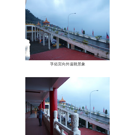
孚佑宮向外遠眺景象