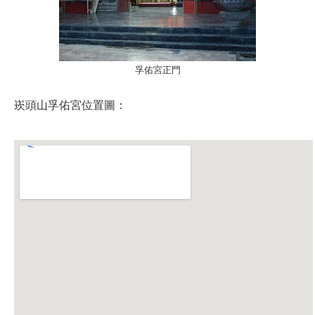
孚佑宮正門
崁頭山孚佑宮位置圖：