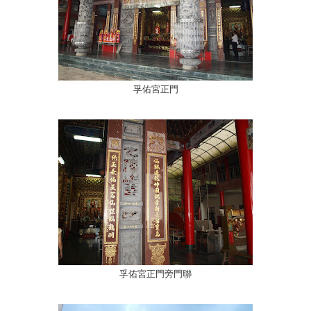
孚佑宮正門
孚佑宮正門旁門聯