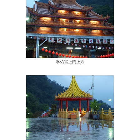
孚佑宮正門上方