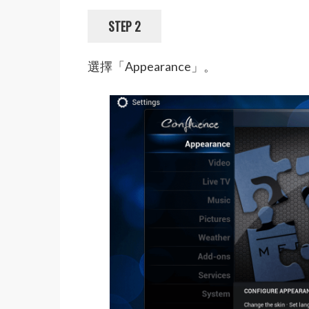
STEP 2
選擇「Appearance」。