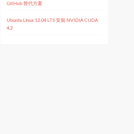
GitHub 替代方案
Ubuntu Linux 12.04 LTS 安裝 NVIDIA CUDA
4.2