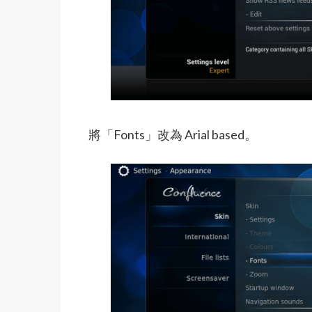
將「Fonts」改為 Arial based。