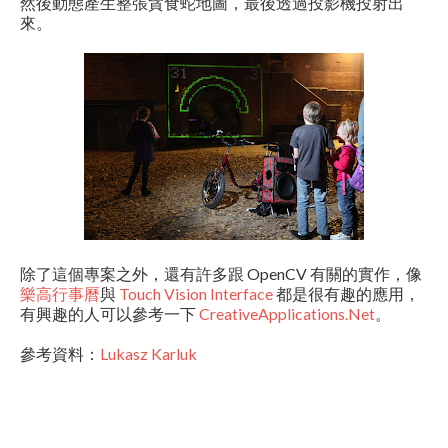
然後動態產生整張貪食蛇地圖，最後透過投影機投射出
來。
除了這個專案之外，還有許多跟 OpenCV 有關的實作，像
樂高行事曆
與
Touch Vision Interface
都是很有趣的應用，
有興趣的人可以參考一下
CreativeApplications.Net
。
參考資料：
Lukasz Karluk