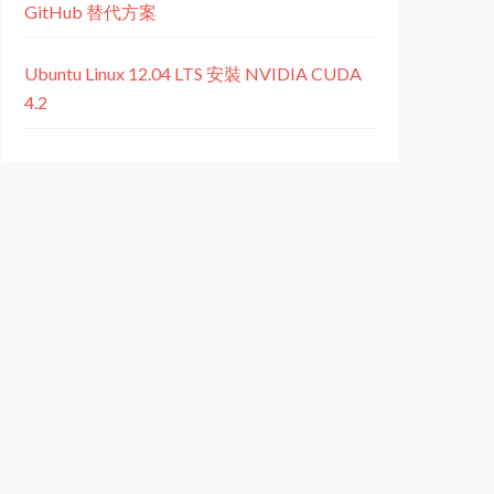
GitHub 替代方案
Ubuntu Linux 12.04 LTS 安裝 NVIDIA CUDA
4.2