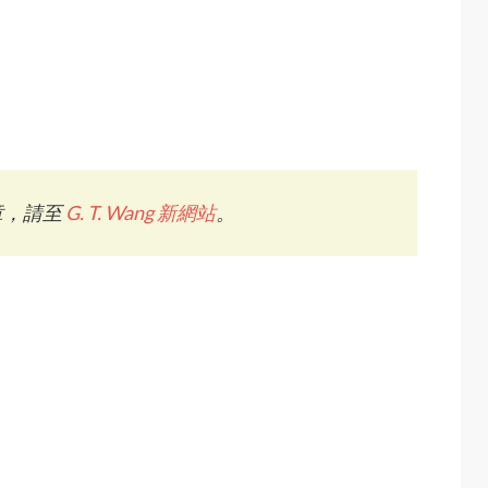
章，請至
G. T. Wang 新網站
。