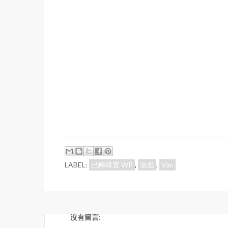
LABEL:
已轉移置 WP
,
遊戲
,
Vim
沒有留言: