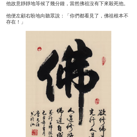
他故意靜靜地等候了幾分鐘，當然佛祖沒有下來殺死他。
他便左顧右盼地向聽眾說：「你們都看見了，佛祖根本不
存在！」