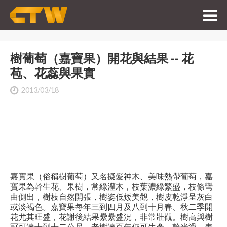
樹葡萄（嘉寶果）開花與結果 -- 花
苞、花蕊與果實
2013/03/18
嘉實果（俗稱樹葡萄）又名擬愛神木、美味熱帶葡萄，嘉
寶果為幹生花、果樹，常綠灌木，枝葉濃綠繁盛，枝條彎
曲側出，樹枝自然開張，樹姿低矮美觀，樹皮乾淨呈灰白
或淡褐色。嘉寶果每年三到四月及八到十月春、秋二季開
花尤其旺盛，花謝後結果纍纍盛況，非常壯觀。樹高與樹
冠可達十到十二公尺，老樹達百年仍可生產，幹光滑，表