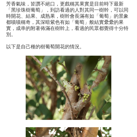
芳香氣味，皆讚不絕口，更戲稱其果實是目前時下最新
「黑珍珠樹葡萄」，到訪看過的人對其同一樹幹，可以同
時開花、結果、成熟果，樹幹會長滿有如「葡萄」的景象
都嘖嘖稱奇，其深暗紫色有如「葡萄」般結實纍纍的果
實，成串的附著佈滿在樹幹上，看過的民眾都覺得十分特
別。
以下是自己種的樹葡萄開花的情況。