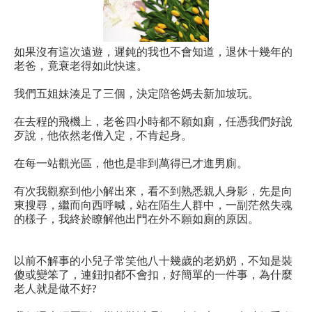
如果沒有這次遠遊，遲鈍的我也不會知道，退休十幾年的
老爸，竟衰老得如此快速。
我們五姐妹湊足了三個，決定陪爸媽去新加坡玩。
在去程的飛機上，老爸四小時都不願如廁，任憑我們好說
歹說，他依然老僧入定，不肯起身。
在每一站觀光區，他也是非到萬得已才進男廁。
有次我觀察到他小解出來，看不到熟悉親人身影，先是向
東搜尋，繼而向西呼喊，站在陌生人群中，一副茫然失魂
的樣子，我終於瞭解他出門在外不願如廁的原因。
以前不解事的小兒子常笑他八十幾歲的老奶奶，不知是裝
傻或變笨了，連鈕扣都不會扣，好簡單的一件事，為什麼
老人就是做不好?