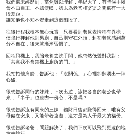
我們還未經歷到，當然難以理解，年紀大了，有時候手腳
會不由自主、不聽使喚，我以為老爸和婆婆之間還有一大
段差距，
誰知他也不知不覺走到這個階段了。
往後行程我根本無心玩賞，只要看到老爸表情稍有異樣，
便強行押解他到男廁，自己則守在外頭，起初老爸感到萬
分不自在，後來就漸漸習慣了。
回程飛機上，我陪老爸去洗手間，他忽然低聲對我對：
「其實我不會鎖機上廁所的門。」
我拍拍他肩膀，告訴他：「沒關係。」心裡卻翻湧出一陣
心酸。
很想告訴同行的妹妹，下次出遊，該把各自的老公也帶
來，「半子」也應盡一份心，不是嗎？
很想告訴沒有同來的三妹，錢財日後都賺得回來，唯有父
母健在安康，又能帶著遠遊，這才是為人子最大的福份。
很想告訴老爸，問題解決了，我們下次可以飛到更遠的地
方去旅行。