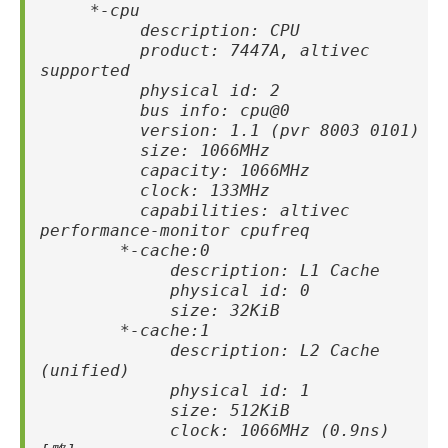
*-cpu
description: CPU
product: 7447A, altivec
supported
physical id: 2
bus info: cpu@0
version: 1.1 (pvr 8003 0101)
size: 1066MHz
capacity: 1066MHz
clock: 133MHz
capabilities: altivec
performance-monitor cpufreq
*-cache:0
description: L1 Cache
physical id: 0
size: 32KiB
*-cache:1
description: L2 Cache
(unified)
physical id: 1
size: 512KiB
clock: 1066MHz (0.9ns)