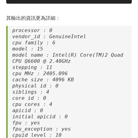
其輸出的資訊更為詳細：
processor : 0
vendor_id : GenuineIntel
cpu family : 6
model : 15
model name : Intel(R) Core(TM)2 Quad
CPU Q6600 @ 2.40GHz
stepping : 11
cpu MHz : 2405.096
cache size : 4096 KB
physical id : 0
siblings : 4
core id : 0
cpu cores : 4
apicid : 0
initial apicid : 0
fpu : yes
fpu_exception : yes
cpuid level : 10