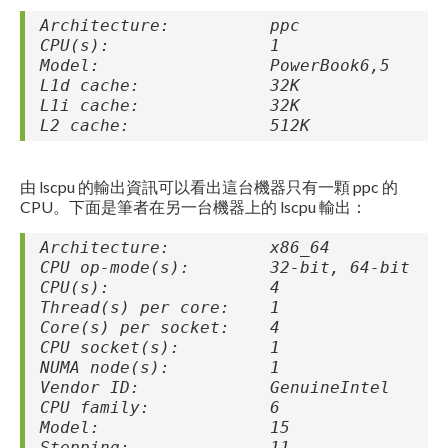
Architecture: ppc
CPU(s): 1
Model: PowerBook6,5
L1d cache: 32K
L1i cache: 32K
L2 cache: 512K
由 lscpu 的輸出資訊可以看出這台機器只有一顆 ppc 的
CPU。下面是筆者在另一台機器上的 lscpu 輸出：
Architecture: x86_64
CPU op-mode(s): 32-bit, 64-bit
CPU(s): 4
Thread(s) per core: 1
Core(s) per socket: 4
CPU socket(s): 1
NUMA node(s): 1
Vendor ID: GenuineIntel
CPU family: 6
Model: 15
Stepping: 11