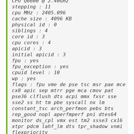
CPU Q6600 @ 2.40GHz
stepping : 11
cpu MHz : 2405.096
cache size : 4096 KB
physical id : 0
siblings : 4
core id : 3
cpu cores : 4
apicid : 3
initial apicid : 3
fpu : yes
fpu_exception : yes
cpuid level : 10
wp : yes
flags : fpu vme de pse tsc msr pae mce
cx8 apic sep mtrr pge mca cmov pat
pse36 clflush dts acpi mmx fxsr sse
sse2 ss ht tm pbe syscall nx lm
constant_tsc arch_perfmon pebs bts
rep_good nopl aperfmperf pni dtes64
monitor ds_cpl vmx est tm2 ssse3 cx16
xtpr pdcm lahf_lm dts tpr_shadow vnmi
flexpriority