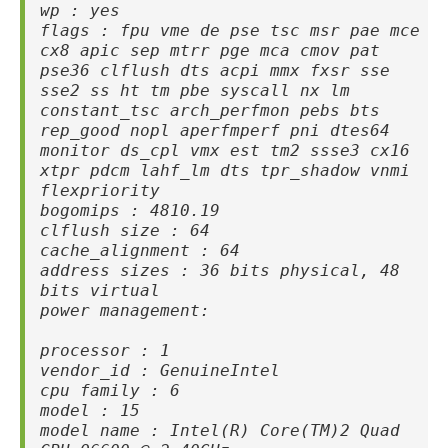
wp : yes
flags : fpu vme de pse tsc msr pae mce
cx8 apic sep mtrr pge mca cmov pat
pse36 clflush dts acpi mmx fxsr sse
sse2 ss ht tm pbe syscall nx lm
constant_tsc arch_perfmon pebs bts
rep_good nopl aperfmperf pni dtes64
monitor ds_cpl vmx est tm2 ssse3 cx16
xtpr pdcm lahf_lm dts tpr_shadow vnmi
flexpriority
bogomips : 4810.19
clflush size : 64
cache_alignment : 64
address sizes : 36 bits physical, 48
bits virtual
power management:
processor : 1
vendor_id : GenuineIntel
cpu family : 6
model : 15
model name : Intel(R) Core(TM)2 Quad