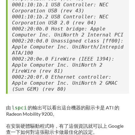
0001:10:1b.1 USB Controller: NEC
Corporation USB (rev 43)
0001:10:1b.2 USB Controller: NEC
Corporation USB 2.0 (rev 04)
0002:20:0b.0 Host bridge: Apple
Computer Inc. UniNorth 2 Internal PCI
0002:20:0d.0 Unassigned class [ff00]:
Apple Computer Inc. UniNorth/Intrepid
ATA/100
0002:20:0e.0 FireWire (IEEE 1394):
Apple Computer Inc. UniNorth 2
FireWire (rev 81)
0002:20:0f.0 Ethernet controller:
Apple Computer Inc. UniNorth 2 GMAC
(Sun GEM) (rev 80)
由
的輸出可以看出這台機器的顯示卡是 ATI 的
lspci
Radeon Mobility 9200。
在安裝硬體驅動程式時，有了這個資訊就可以上 Google
查一下如何對這張顯示卡做最佳化的設定。