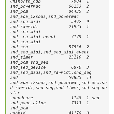
uninorth_agp 7604 1
snd_powermac 66253 2
snd_pcm 84435 2
snd_aoa_i2sbus,snd_powermac
snd_seq_midi 5492 0
snd_rawmidi 21923 1
snd_seq_midi
snd_seq_midi_event 7179 1
snd_seq_midi
snd_seq 57836 2
snd_seq_midi,snd_seq_midi_event
snd_timer 23210 2
snd_pcm,snd_seq
snd_seq_device 6870 3
snd_seq_midi,snd_rawmidi,snd_seq
snd 59885 11
snd_aoa_i2sbus,snd_powermac,snd_pcm,sn
d_rawmidi,snd_seq,snd_timer,snd_seq_de
vice
soundcore 1148 1 snd
snd_page_alloc 7313 1
snd_pcm
usbhid 41179 0