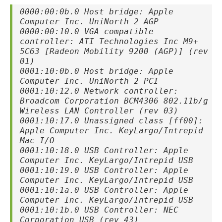
0000:00:0b.0 Host bridge: Apple
Computer Inc. UniNorth 2 AGP
0000:00:10.0 VGA compatible
controller: ATI Technologies Inc M9+
5C63 [Radeon Mobility 9200 (AGP)] (rev
01)
0001:10:0b.0 Host bridge: Apple
Computer Inc. UniNorth 2 PCI
0001:10:12.0 Network controller:
Broadcom Corporation BCM4306 802.11b/g
Wireless LAN Controller (rev 03)
0001:10:17.0 Unassigned class [ff00]:
Apple Computer Inc. KeyLargo/Intrepid
Mac I/O
0001:10:18.0 USB Controller: Apple
Computer Inc. KeyLargo/Intrepid USB
0001:10:19.0 USB Controller: Apple
Computer Inc. KeyLargo/Intrepid USB
0001:10:1a.0 USB Controller: Apple
Computer Inc. KeyLargo/Intrepid USB
0001:10:1b.0 USB Controller: NEC
Corporation USB (rev 43)