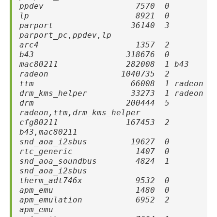
ppdev 7570 0
lp 8921 0
parport 36140 3
parport_pc,ppdev,lp
arc4 1357 2
b43 318676 0
mac80211 282008 1 b43
radeon 1040735 2
ttm 66008 1 radeon
drm_kms_helper 33273 1 radeon
drm 200444 5
radeon,ttm,drm_kms_helper
cfg80211 167453 2
b43,mac80211
snd_aoa_i2sbus 19627 0
rtc_generic 1407 0
snd_aoa_soundbus 4824 1
snd_aoa_i2sbus
therm_adt746x 9532 0
apm_emu 1480 0
apm_emulation 6952 2
apm_emu