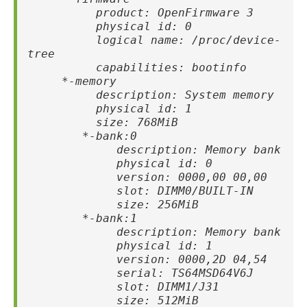
product: OpenFirmware 3
physical id: 0
logical name: /proc/device-
tree
capabilities: bootinfo
*-memory
description: System memory
physical id: 1
size: 768MiB
*-bank:0
description: Memory bank
physical id: 0
version: 0000,00 00,00
slot: DIMM0/BUILT-IN
size: 256MiB
*-bank:1
description: Memory bank
physical id: 1
version: 0000,2D 04,54
serial: TS64MSD64V6J
slot: DIMM1/J31
size: 512MiB