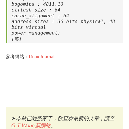
bogomips : 4811.10
clflush size : 64
cache_alignment : 64
address sizes : 36 bits physical, 48
bits virtual
power management:
[略]
參考網站：
Linux Journal
➤
本站已經搬家了，欲查看最新的文章，請至
G. T. Wang 新網站
。