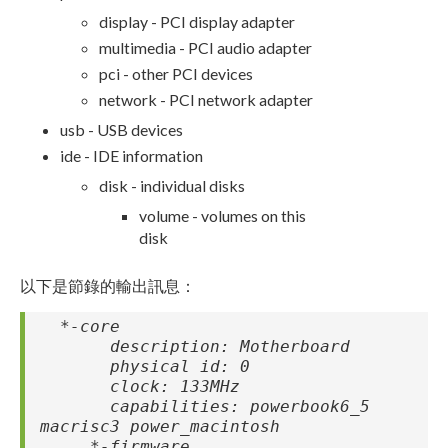
display - PCI display adapter
multimedia - PCI audio adapter
pci - other PCI devices
network - PCI network adapter
usb - USB devices
ide - IDE information
disk - individual disks
volume - volumes on this
disk
以下是節錄的輸出訊息：
*-core
description: Motherboard
physical id: 0
clock: 133MHz
capabilities: powerbook6_5
macrisc3 power_macintosh
*-firmware