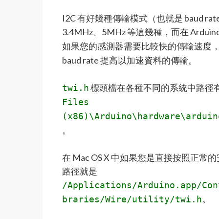
I2C 有好幾種傳輸模式（也就是 baud ra
3.4MHz、5MHz 等這幾種，而在 Arduin
如果您的感測器需要比較快的傳輸速度
baud rate 提高以加速資料的傳輸。
標頭檔在各種不同的系統中路徑有些
twi.h
Files
(x86)\Arduino\hardware\arduin
。
在 Mac OS X 中如果您是直接按照正常的安裝方
路徑就是
/Applications/Arduino.app/Con
。
braries/Wire/utility/twi.h