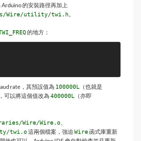
Arduino 的安裝路徑再加上
。
s/Wire/utility/twi.h
的地方：
TWI_FREQ
aud rate，其預設值為
（也就是
100000L
率，可以將這個值改為
（亦即
400000L
、
raries/Wire/Wire.o
這兩個檔案，強迫
函式庫重新
ty/twi.o
Wire
新開啟也可以，Arduino IDE 會自動檢查並且重新