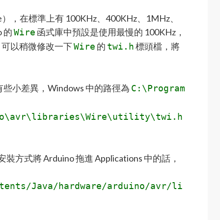
te），在標準上有 100KHz、400KHz、1MHz、
o 的
函式庫中預設是使用最慢的 100KHz，
Wire
，可以稍微修改一下
的
標頭檔，將
Wire
twi.h
小差異，Windows 中的路徑為
C:\Program
o\avr\libraries\Wire\utility\twi.h
式將 Arduino 拖進 Applications 中的話，
tents/Java/hardware/arduino/avr/li