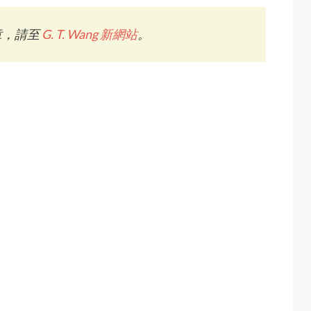
章，請至
G. T. Wang 新網站
。