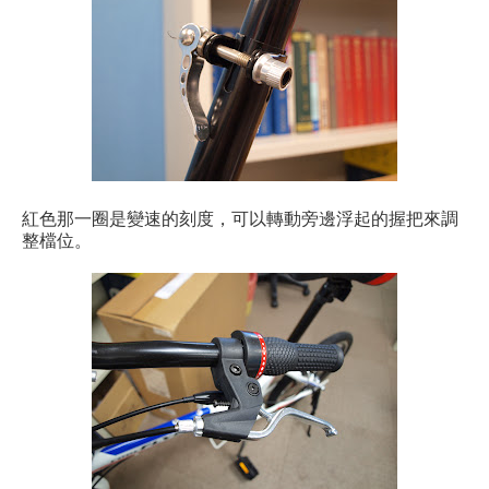
紅色那一圈是變速的刻度，可以轉動旁邊浮起的握把來調
整檔位。