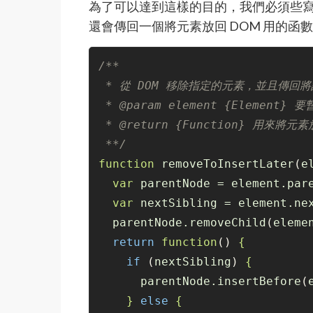
為了可以達到這樣的目的，我們必須些寫
還會傳回一個將元素放回 DOM 用的函
/**
 * 從 DOM 移除指定的元素，並且傳回
 * @param element {Element
 * @return {Function} 用來
 **/
function
 removeToInsertLater
(
e
var
 parentNode = element.par
var
 nextSibling = element.ne
  parentNode.removeChild
(
eleme
return
function
()
{
if
(
nextSibling
)
{
      parentNode.insertBefore
(
}
else
{