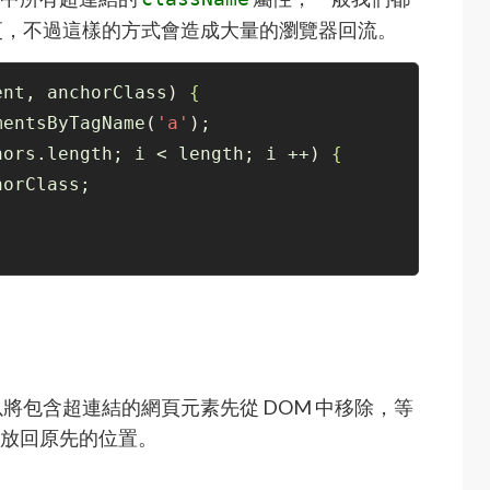
更，不過這樣的方式會造成大量的瀏覽器回流。
ent, anchorClass
)
{
mentsByTagName
(
'a'
)
;
hors.length; i < length; i ++
)
{
horClass;
將包含超連結的網頁元素先從 DOM 中移除，等
放回原先的位置。