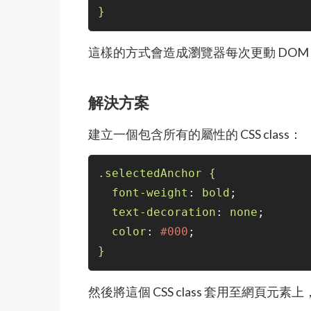
}
這樣的方式會造成瀏覽器每次更動 DOM
解決方案
建立一個包含所有的屬性的 CSS class：
.selectedAnchor
{
font-weight
: 
bold
;

text-decoration
: 
none
;

color
: 
#000
}
然後將這個 CSS class 套用至網頁