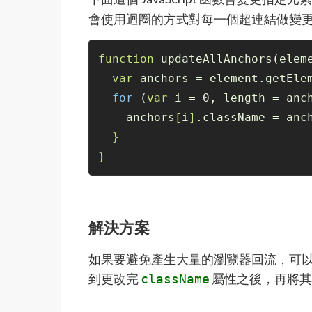
會使用迴圈的方式對每一個超連結做變
function
 updateAllAnchors
(
elem
var
 anchors = element.getEle
for
(
var
 i = 
0
, length = anc
    anchors
[
i
]
.className = anc
}
}
解決方案
如果要避免產生大量的瀏覽器回流，可以
到更改完
屬性之後，再將其
className