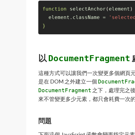
function
 selectAnchor
(
element
)
  element.className = 
'selecte
}
以
DocumentFragment
這種方式可以讓我們一次變更多個網頁
是在 DOM 之外建立一個
DocumentFra
之下，處理完之後
DocumentFragment
來不管變更多少元素，都只會耗費一次
問題
下面這個 JavaScript 函數會變更指