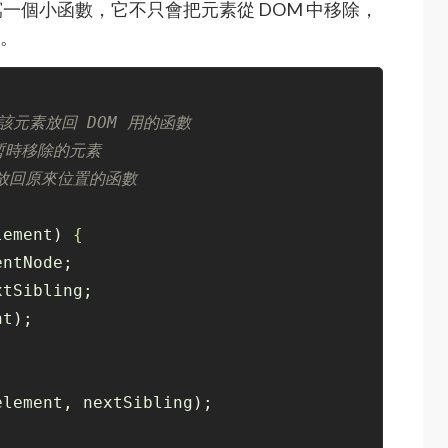
一個小函數，它不只會把元素從 DOM 中移除，
數。
將該元素放回 DOM 用的函數
} 要暫時移除的元素
將元素放回原來位置的函數
lement
)
{
entNode;
xtSibling;
nt
)
;
element, nextSibling
)
;