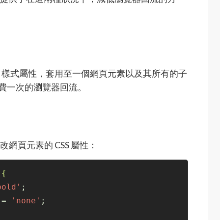
S 樣式屬性，套用至一個網頁元素以及其所有的子
要耗費一次的瀏覽器回流。
更改網頁元素的 CSS 屬性：
{
bold'
;
 = 
'none'
;
;