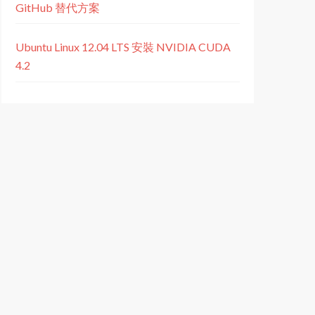
GitHub 替代方案
Ubuntu Linux 12.04 LTS 安裝 NVIDIA CUDA
4.2