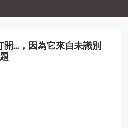
法打開...，因為它來自未識別
題