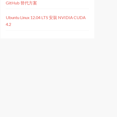
GitHub 替代方案
Ubuntu Linux 12.04 LTS 安裝 NVIDIA CUDA
4.2