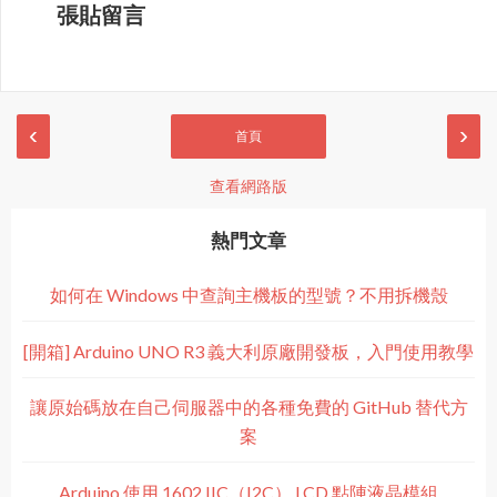
張貼留言
‹
›
首頁
查看網路版
熱門文章
如何在 Windows 中查詢主機板的型號？不用拆機殼
[開箱] Arduino UNO R3 義大利原廠開發板，入門使用教學
讓原始碼放在自己伺服器中的各種免費的 GitHub 替代方
案
Arduino 使用 1602 IIC（I2C） LCD 點陣液晶模組