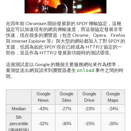
在四年前 Chromium 開始發展新的 SPDY 傳輸協定，這種
協定可以加速現有的網頁傳輸速度，而這個協定發展非常
快速，現在很多的瀏覽器（包含 Chrome、Opera、Firefox
與 Internet Explorer 等）與大型的網站都加入了對 SPDY 的
支援，也因為如此 SPDY 現在已經成為 HTTP/2 協定的一
部份，並且作為 HTTP/2 發展新功能時的測試環境。
這個測試是以 Google 的幾個主要服務網站來作為標準，
量測從送出網頁請求到瀏覽器產生
事件之間的時
onload
間。
Google
Google
Google
Google
News
Sites
Drive
Maps
Median
-43%
-27%
-23%
-24%
5th
percentile
-32%
-30%
-15%
-20%
(連線較快)