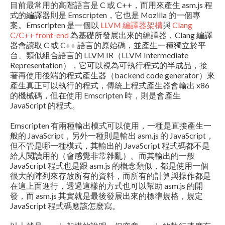
目前最常用的高階語言是 C 或 C++，而用來產生 asm.js 程
式的編譯器則是 Emscripten，它也是 Mozilla 的一個專
案。Emscripten 是一個以
LLVM 編譯器架構
與
Clang
C/C++ front-end
為基礎所發展出來的編譯器，Clang 編譯
器會讀取 C 或 C++ 語言的原始碼，並產生一種獨立於平
台、類似組合語言的 LLVM IR（LLVM Intermediate
Representation），它可以視為可執行程式的半成品，接
著再使用後端的程式產生器（backend code generator）來
產生真正可以執行的程式，傳統上程式產生器會輸出 x86
的機械碼，但在使用 Emscripten 時，則是會產生
JavaScript 的程式。
Emscripten 有兩種輸出模式可以使用，一種是直接產生一
般的 JavaScript，另外一種則是輸出 asm.js 的 JavaScript，
但不管是哪一種模式，其輸出的 JavaScript 程式碼都不是
給人閱讀用的（會感覺非常雜亂）。而其輸出的一般
JavaScript 程式也是跟 asm.js 的概念類似，都是使用一個
很大的陣列來存放所有的資料，而所有的計算與操作都是
在這上面進行，透過這樣的方式也可以幫助 asm.js 的開
發，而 asm.js 其實就是最後發展出來的標準規格，規定
JavaScript 程式碼應該怎麼寫。