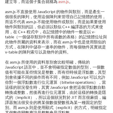
建立等，而這個子集合就稱為
asm.js
。
asm.js 不直接使用 JavaScript 的物件與類別，而是產生一
個很長的陣列，使用這個陣列來管理自己記憶體的使用，
而這不代表 asm.js 不能使用物件或類別，而是如果要使用
物件與類別的話，你必須以類似 C++ 編譯器的方式來使
用，在 C++ 程式中，在記憶體中的物件一般是以 v-
table（一個儲存類別中所有函數的表格）的記憶體位址與
此物件所屬的資料來表示，而在 asm.js 中也是使用類似的
方式，在陣列中儲存一連串的物件，而每個物件其實就是
v-table 的陣列索引以及物件的資料。
在 asm.js 所使用的資料形別會比較明確，傳統的
JavaScript 語言中，並不會明確指定數值的型別，一個數
值有可能在某些情況是整數，而有些時候是浮點數，其型
別會依據不同的操作而有不同，例如 JavaScript 可以允許
你對一個浮點數進行位元運算（bitwise operations），當
這樣的狀況發生時，其實 JavaScript 會把這個浮點數自動
轉換成整數，然後再進行位元運算，由於這樣的轉換是隱
式的（implicit），所以這個狀況對於 JIT 而言很麻煩，編
譯器無法很安全的將某個數值變數視為某一種固定的型
別。而 asm.js 則是使用顯式（explicit）的方式，明確指定
某個數值變數應該是整數會是浮點數。