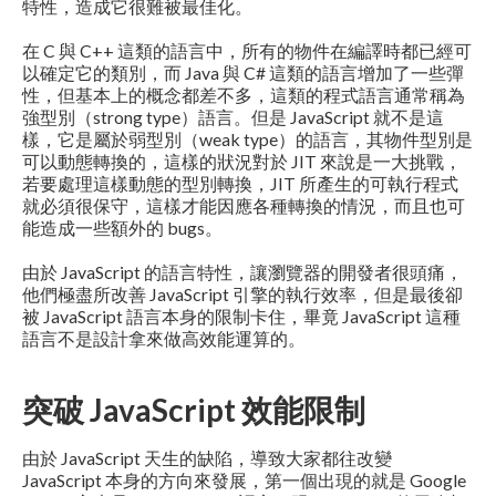
特性，造成它很難被最佳化。
在 C 與 C++ 這類的語言中，所有的物件在編譯時都已經可
以確定它的類別，而 Java 與 C# 這類的語言增加了一些彈
性，但基本上的概念都差不多，這類的程式語言通常稱為
強型別（strong type）語言。但是 JavaScript 就不是這
樣，它是屬於弱型別（weak type）的語言，其物件型別是
可以動態轉換的，這樣的狀況對於 JIT 來說是一大挑戰，
若要處理這樣動態的型別轉換，JIT 所產生的可執行程式
就必須很保守，這樣才能因應各種轉換的情況，而且也可
能造成一些額外的 bugs。
由於 JavaScript 的語言特性，讓瀏覽器的開發者很頭痛，
他們極盡所改善 JavaScript 引擎的執行效率，但是最後卻
被 JavaScript 語言本身的限制卡住，畢竟 JavaScript 這種
語言不是設計拿來做高效能運算的。
突破 JavaScript 效能限制
由於 JavaScript 天生的缺陷，導致大家都往改變
JavaScript 本身的方向來發展，第一個出現的就是 Google