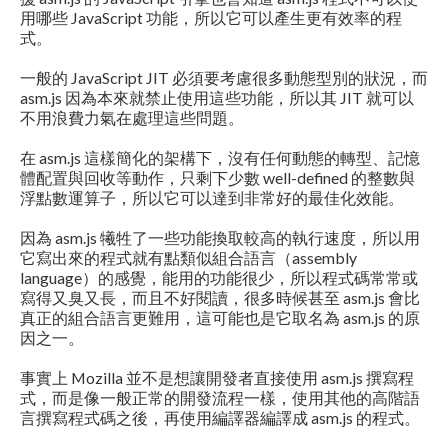
用哪些 JavaScript 功能，所以它可以產生更有效率的程
式。
一般的 JavaScript JIT 必須要考慮很多動態型別的狀況，而
asm.js 因為本來就禁止使用這些功能，所以其 JIT 就可以
不用浪費力氣在處理這些問題。
在 asm.js 這樣簡化的架構下，沒有任何動態的轉型、記憶
體配置與回收等動作，只剩下少數 well-defined 的整數與
浮點數運算子，所以它可以達到非常好的最佳化效能。
因為 asm.js 犧牲了一些功能換取較高的執行速度，所以用
它寫出來的程式就有點類似組合語言（assembly
language）的感覺，能用的功能很少，所以程式碼常常或
寫得又臭又長，而且不好閱讀，很多時候甚至 asm.js 會比
真正的組合語言更難用，這可能也是它取名為 asm.js 的原
因之一。
事實上 Mozilla 並不是想讓開發者直接使用 asm.js 撰寫程
式，而是像一般正常的開發流程一樣，使用其他的高階語
言撰寫程式碼之後，再使用編譯器編譯成 asm.js 的程式。