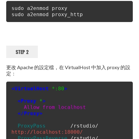
sudo a2enmod proxy
sudo a2enmod proxy_http
STEP 2
更改 Apache 的設定檔，在 VirtualHost 中加入 proxy 的設
定：
<VirtualHost
*:80
>
<Proxy
*
>
Allow from localhost
</Proxy>
ProxyPass
/rstudio/
http://localhost:18000/
ProxyPassReverse
/rstudio/