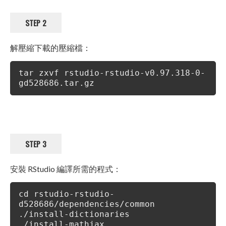
STEP 2
解壓縮下載的壓縮檔：
tar zxvf rstudio-rstudio-v0.97.318-0-
gd528686.tar.gz
STEP 3
安裝 RStudio 編譯所需的程式：
cd rstudio-rstudio-
d528686/dependencies/common
./install-dictionaries
./install-mathjax