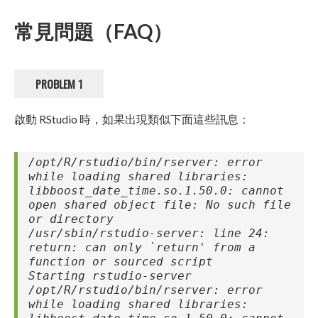
常見問題（FAQ）
PROBLEM 1
啟動 RStudio 時，如果出現類似下面這些訊息：
/opt/R/rstudio/bin/rserver: error
while loading shared libraries:
libboost_date_time.so.1.50.0: cannot
open shared object file: No such file
or directory
/usr/sbin/rstudio-server: line 24:
return: can only `return' from a
function or sourced script
Starting rstudio-server
/opt/R/rstudio/bin/rserver: error
while loading shared libraries: