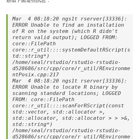
Mar 4 08:18:20 ngs1t rserver[33336]:
ERROR Unable to find an installation
of R on the system (which R didn't
return valid output); LOGGED FROM:
core::FilePath
core::r_util::
::systemDefaultRScript(s
td::string*)
/home/seal/rstudio/rstudio-rstudio-
d528686/src/cpp/core/r_util/REnvironme
ntPosix.cpp:217
Mar 4 08:18:20 ngs1t rserver[33336]:
ERROR Unable to locate R binary by
scanning standard locations; LOGGED
FROM: core::FilePath
core::r_util::
::scanForRScript(const
std::vector
, std::allocator
>,
std::allocator
, std::allocator
> > >&,
std::string*)
/home/seal/rstudio/rstudio-rstudio-
d528686/src/cpp/core/r_util/REnvironme