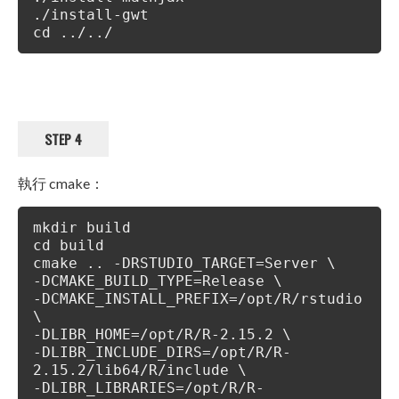
./install-gwt
cd ../../
STEP 4
執行 cmake：
mkdir build
cd build
cmake .. -DRSTUDIO_TARGET=Server \
-DCMAKE_BUILD_TYPE=Release \
-DCMAKE_INSTALL_PREFIX=/opt/R/rstudio
\
-DLIBR_HOME=/opt/R/R-2.15.2 \
-DLIBR_INCLUDE_DIRS=/opt/R/R-
2.15.2/lib64/R/include \
-DLIBR_LIBRARIES=/opt/R/R-