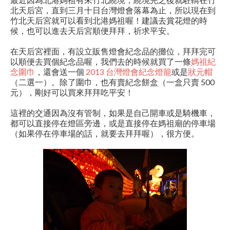
北天后宮，直到三月十日台灣燈會落幕為止，所以現在到
竹北天后宮就可以看到北港媽祖喔！建議去賞花燈的時
候，也可以進去天后宮順便拜拜，祈求平安。
在天后宮裡面，有設立販售燈會紀念品的攤位，拜拜完可
以順便去買個紀念品喔，我們去的時候就買了一條
媽祖紀
念圍巾
，還會送一個
2013 台灣燈會紀念燈籠
或是
狀元帽
（二選一）。除了圍巾，也有賣紀念餅盒（一盒只賣 500
元），剛好可以買來拜拜吃平安！
這裡的交通因為沒有管制，如果是自己開車或是騎機車，
都可以直接停在燈區旁邊，或是直接停在媽祖廟的停車場
（如果停在停車場的話，就要去拜拜喔），很方便。