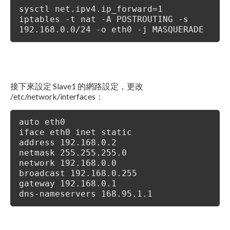
sysctl net.ipv4.ip_forward=1
iptables -t nat -A POSTROUTING -s
192.168.0.0/24 -o eth0 -j MASQUERADE
接下來設定 Slave1 的網路設定，更改
/etc/network/interfaces：
auto eth0
iface eth0 inet static
address 192.168.0.2
netmask 255.255.255.0
network 192.168.0.0
broadcast 192.168.0.255
gateway 192.168.0.1
dns-nameservers 168.95.1.1