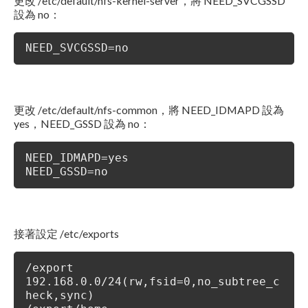
更改 /etc/default/nfs-kernel-server，將 NEED_SVCGSSD
設為 no：
NEED_SVCGSSD=no
更改 /etc/default/nfs-common，將 NEED_IDMAPD 設為
yes，NEED_GSSD 設為 no：
NEED_IDMAPD=yes
NEED_GSSD=no
接著設定 /etc/exports
/export
192.168.0.0/24(rw,fsid=0,no_subtree_c
heck,sync)