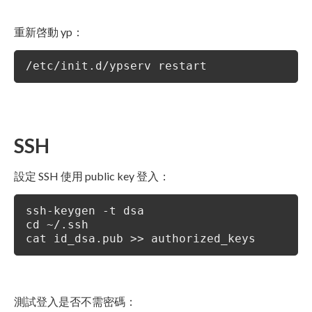
重新啓動 yp：
/etc/init.d/ypserv restart
SSH
設定 SSH 使用 public key 登入：
ssh-keygen -t dsa
cd ~/.ssh
cat id_dsa.pub >> authorized_keys
測試登入是否不需密碼：