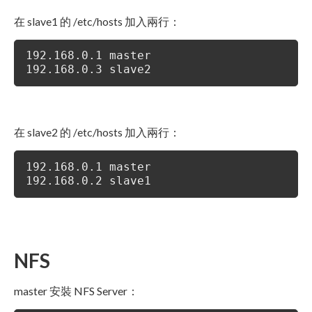
在 slave1 的 /etc/hosts 加入兩行：
192.168.0.1 master
192.168.0.3 slave2
在 slave2 的 /etc/hosts 加入兩行：
192.168.0.1 master
192.168.0.2 slave1
NFS
master 安裝 NFS Server：