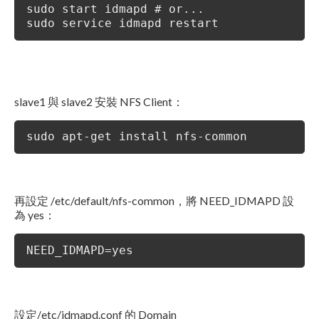
sudo start idmapd # or...
sudo service idmapd restart
slave1 與 slave2 安裝 NFS Client：
sudo apt-get install nfs-common
再設定 /etc/default/nfs-common，將 NEED_IDMAPD 設
為 yes：
NEED_IDMAPD=yes
設定/etc/idmapd.conf 的 Domain