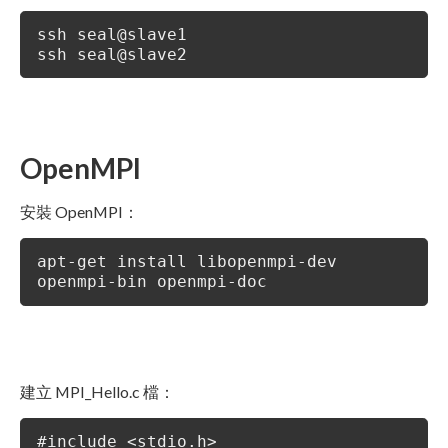
ssh seal@slave1
ssh seal@slave2
OpenMPI
安裝 OpenMPI：
apt-get install libopenmpi-dev
openmpi-bin openmpi-doc
建立 MPI_Hello.c 檔：
#include <stdio.h>