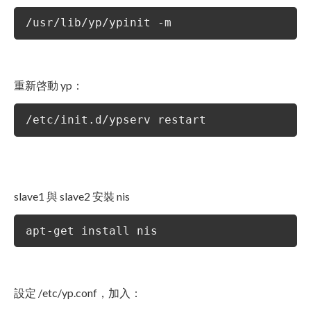
/usr/lib/yp/ypinit -m
重新啓動 yp：
/etc/init.d/ypserv restart
slave1 與 slave2 安裝 nis
apt-get install nis
設定 /etc/yp.conf，加入：