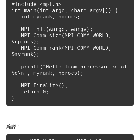
#include <mpi.h>
int main(int argc, char* argv[]) {
int myrank, nprocs;
MPI_Init(&argc, &argv);
MPI_Comm_size(MPI_COMM_WORLD,
&nprocs);
MPI_Comm_rank(MPI_COMM_WORLD,
&myrank);
printf("Hello from processor %d of
%d\n", myrank, nprocs);
MPI_Finalize();
return 0;
}
編譯：