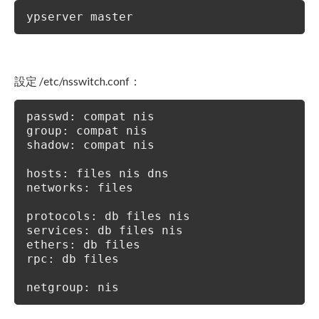
ypserver master
設定 /etc/nsswitch.conf：
passwd: compat nis
group: compat nis
shadow: compat nis
hosts: files nis dns
networks: files
protocols: db files nis
services: db files nis
ethers: db files
rpc: db files
netgroup: nis