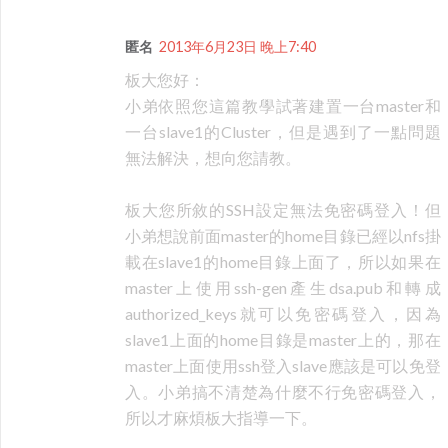
匿名
2013年6月23日 晚上7:40
板大您好：
小弟依照您這篇教學試著建置一台master和
一台slave1的Cluster，但是遇到了一點問題
無法解決，想向您請教。
板大您所敘的SSH設定無法免密碼登入！但
小弟想說前面master的home目錄已經以nfs掛
載在slave1的home目錄上面了，所以如果在
master上使用ssh-gen產生dsa.pub和轉成
authorized_keys就可以免密碼登入，因為
slave1上面的home目錄是master上的，那在
master上面使用ssh登入slave應該是可以免登
入。小弟搞不清楚為什麼不行免密碼登入，
所以才麻煩板大指導一下。