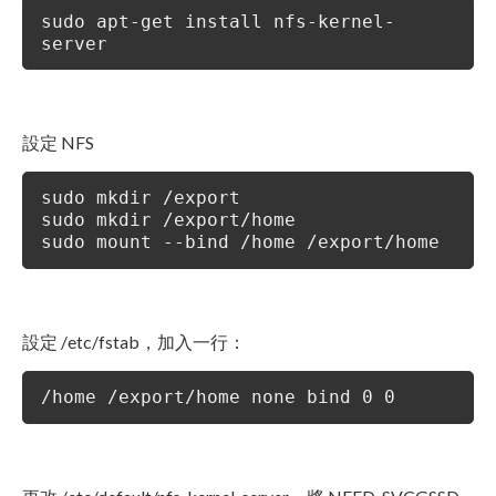
sudo apt-get install nfs-kernel-
server
設定 NFS
sudo mkdir /export
sudo mkdir /export/home
sudo mount --bind /home /export/home
設定 /etc/fstab，加入一行：
/home /export/home none bind 0 0