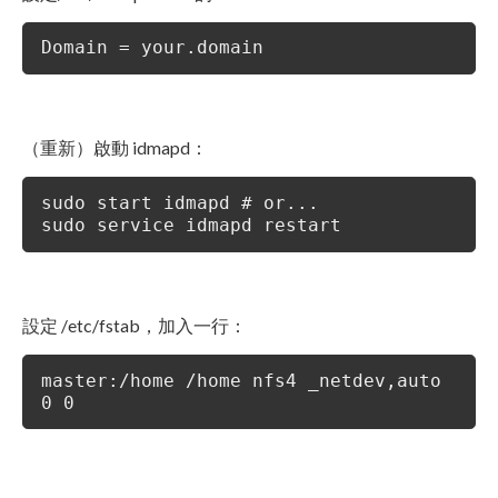
Domain = your.domain
（重新）啟動 idmapd：
sudo start idmapd # or...
sudo service idmapd restart
設定 /etc/fstab，加入一行：
master:/home /home nfs4 _netdev,auto
0 0