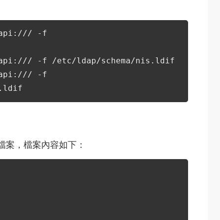
api:/// -f
api:/// -f /etc/ldap/schema/nis.ldif
api:/// -f
.ldif
ldif 檔案，檔案內容如下：