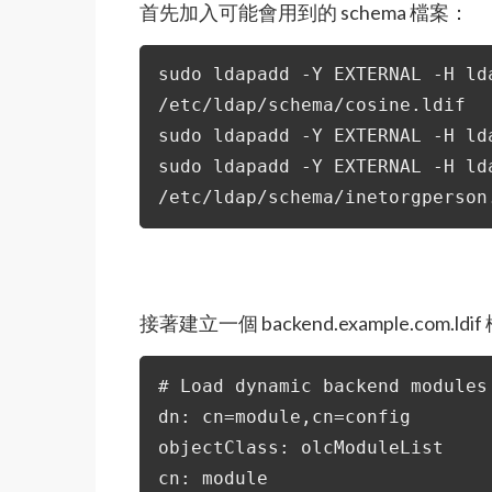
首先加入可能會用到的 schema 檔案：
sudo ldapadd -Y EXTERNAL -H ld
/etc/ldap/schema/cosine.ldif
sudo ldapadd -Y EXTERNAL -H ld
sudo ldapadd -Y EXTERNAL -H ld
/etc/ldap/schema/inetorgperson
接著建立一個 backend.example.com.
# Load dynamic backend modules
dn: cn=module,cn=config
objectClass: olcModuleList
cn: module