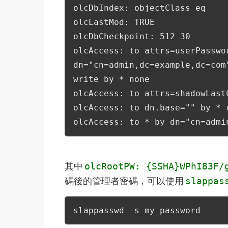
olcDbIndex: objectClass eq
olcLastMod: TRUE
olcDbCheckpoint: 512 30
olcAccess: to attrs=userPasswo
dn="cn=admin,dc=example,dc=com
write by * none
olcAccess: to attrs=shadowLast
olcAccess: to dn.base="" by * 
olcAccess: to * by dn="cn=admi
其中
olcRootPW: {SSHA}WPhI83F/
碼後的管理者密碼，可以使用
slappas
slappasswd -s my_password