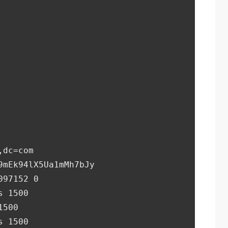
,dc=com
9mEk94lX5Ua1mMh7bJy
097152 0
s 1500
1500
s 1500