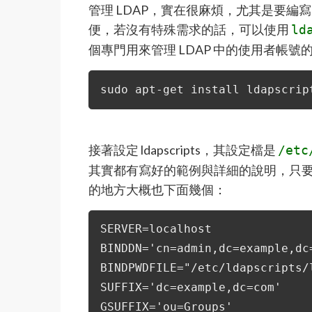
管理 LDAP，實在很麻煩，尤其是要編寫
便，若沒有特殊需求的話，可以使用
ld
個專門用來管理 LDAP 中的使用者帳
sudo apt-get install ldapscrip
接著設定 ldapscripts，其設定檔是
/etc
其實都有寫好的範例與詳細的說明，只
的地方大概也下面幾個：
SERVER=localhost
BINDDN='cn=admin,dc=example,dc
BINDPWDFILE="/etc/ldapscripts/
SUFFIX='dc=example,dc=com'
GSUFFIX='ou=Groups'