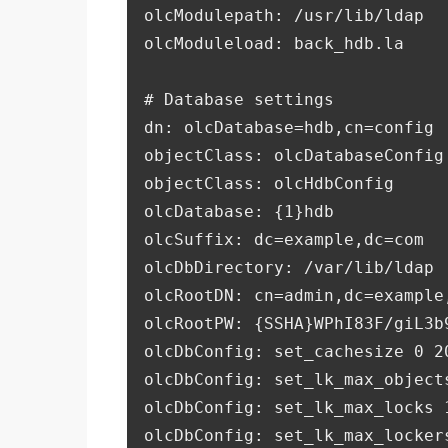
olcModulepath: /usr/lib/ldap
olcModuleload: back_hdb.la
# Database settings
dn: olcDatabase=hdb,cn=config
objectClass: olcDatabaseConfig
objectClass: olcHdbConfig
olcDatabase: {1}hdb
olcSuffix: dc=example,dc=com
olcDbDirectory: /var/lib/ldap
olcRootDN: cn=admin,dc=example
olcRootPW: {SSHA}WPhI83F/giL3b
olcDbConfig: set_cachesize 0 2
olcDbConfig: set_lk_max_object
olcDbConfig: set_lk_max_locks 
olcDbConfig: set_lk_max_locker