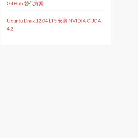
GitHub 替代方案
Ubuntu Linux 12.04 LTS 安裝 NVIDIA CUDA
4.2