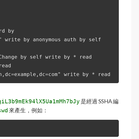
rd by
" write by anonymous auth by self
Change by self write by * read
read
n,dc=example,dc=com" write by * read
是經過 SSHA 編
giL3b9mEk94lX5Ua1mMh7bJy
來產生，例如：
swd