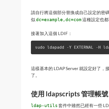
請自行將這個部分替換成自己設定的密
似
這種設定也都
dc=example,dc=com
接著加入這個 LDIF：
sudo ldapadd -Y EXTERNAL -H ld
這樣基本的 LDAP Server 就設定好了，接
了。
使用 ldapscripts 管理帳號
套件中雖然已經有一些 L
ldap-utils