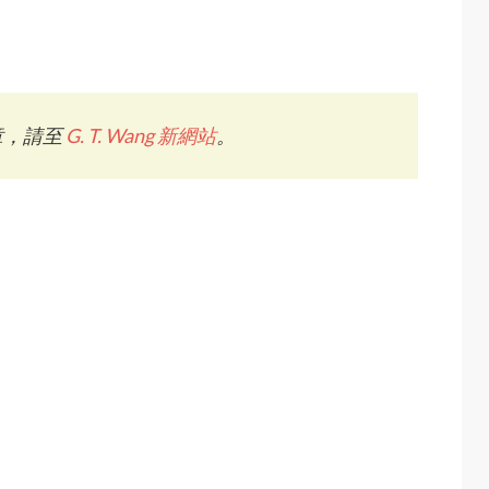
章，請至
G. T. Wang 新網站
。