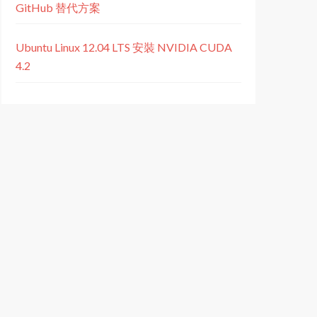
GitHub 替代方案
Ubuntu Linux 12.04 LTS 安裝 NVIDIA CUDA
4.2