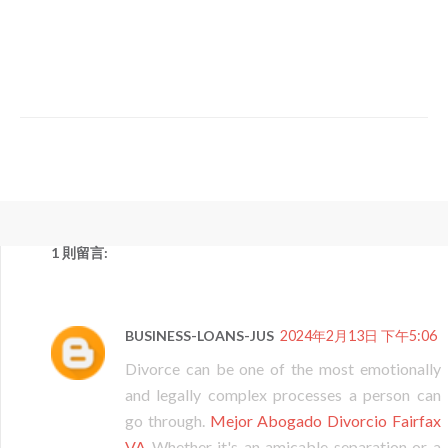
1 則留言:
BUSINESS-LOANS-JUS
2024年2月13日 下午5:06
Divorce can be one of the most emotionally
and legally complex processes a person can
go through.
Mejor Abogado Divorcio Fairfax
VA
Whether it's an amicable separation or a