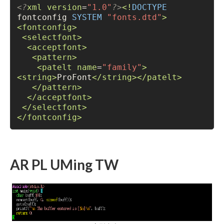
<?
xml
version
=
"1.0"
?>
<!
DOCTYPE
fontconfig 
SYSTEM
"fonts.dtd"
>
<
fontconfig
>
<
selectfont
>
<
acceptfont
>
<
pattern
>
<
patelt
name
=
"family"
>
<
string
>
ProFont
</string></patelt>
</pattern>
</acceptfont>
</selectfont>
</fontconfig>
AR PL UMing TW