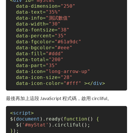
<
div
id
=
"myStat"
data-dimension
=
"250"
data-text
=
"35%"
data-info
=
"測試數值"
data-width
=
"30"
data-fontsize
=
"38"
data-percent
=
"35"
data-fgcolor
=
"#61a9dc"
data-bgcolor
=
"#eee"
data-fill
=
"#ddd"
data-total
=
"200"
data-part
=
"35"
data-icon
=
"long-arrow-up"
data-icon-size
=
"28"
data-icon-color
=
"#fff"
 >
</
div
>
最後再加上這段 JavaScript 程式碼，啟用 circliful。
<
script
>
$
(
document
)
.ready
(
function
()
{
  $
(
'#myStat'
)
.circliful
()
;
}
)
;