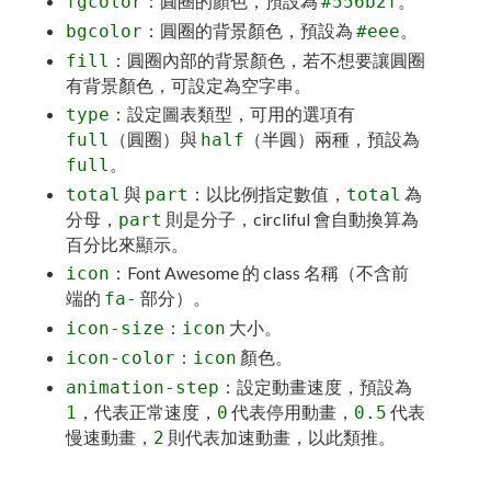
：圓圈的顏色，預設為
。
fgcolor
#556b2f
：圓圈的背景顏色，預設為
。
bgcolor
#eee
：圓圈內部的背景顏色，若不想要讓圓圈
fill
有背景顏色，可設定為空字串。
：設定圖表類型，可用的選項有
type
（圓圈）與
（半圓）兩種，預設為
full
half
。
full
與
：以比例指定數值，
為
total
part
total
分母，
則是分子，circliful 會自動換算為
part
百分比來顯示。
：Font Awesome 的 class 名稱（不含前
icon
端的
部分）。
fa-
：
大小。
icon-size
icon
：
顏色。
icon-color
icon
：設定動畫速度，預設為
animation-step
，代表正常速度，
代表停用動畫，
代表
1
0
0.5
慢速動畫，
則代表加速動畫，以此類推。
2