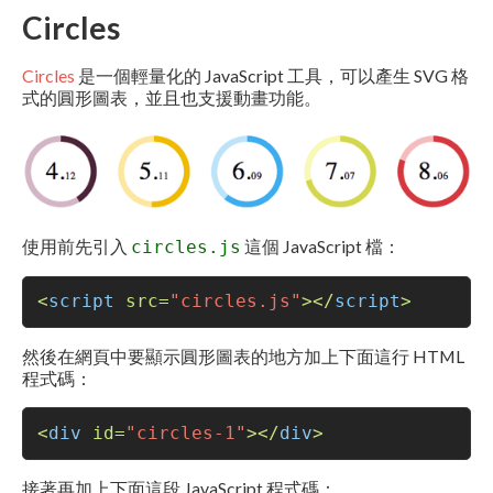
Circles
Circles
是一個輕量化的 JavaScript 工具，可以產生 SVG 格
式的圓形圖表，並且也支援動畫功能。
使用前先引入
這個 JavaScript 檔：
circles.js
<
script
src
=
"circles.js"
>
</
script
>
然後在網頁中要顯示圓形圖表的地方加上下面這行 HTML
程式碼：
<
div
id
=
"circles-1"
>
</
div
>
接著再加上下面這段 JavaScript 程式碼：