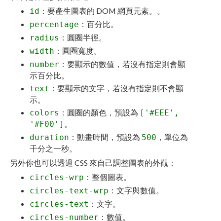
：要產生圖表的 DOM 網頁元素。。
id
：百分比。
percentage
：圓圈半徑。
radius
：圓圈寬度。
width
：要顯示的數值，若沒有指定則會顯
number
示百分比。
：要顯示的文字，若沒有指定則不會顯
text
示。
：圓圈的顏色，預設為
colors
['#EEE',
。
'#F00']
：動畫時間，預設為
，單位為
duration
500
千分之一秒。
另外你也可以透過 CSS 來自己調整圖表的外觀：
：整個圖表。
circles-wrp
：文字與數值。
circles-text-wrp
：文字。
circles-text
：數值。
circles-number