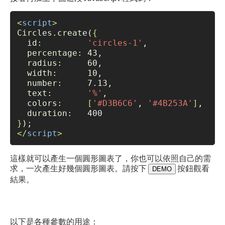
<
script
>
Circles.create
(
{
  id:         
'circles-1'
,
  percentage: 
43
,
  radius:     
60
,
  width:      
10
,
  number:     
7.13
,
  text:       
'%'
,
  colors:     
[
'#D3B6C6'
, 
'#4B253A'
]
,
  duration:   
}
)
;
</
script
>
這樣就可以產生一個圓形圖表了，你也可以依照自己的需
求，一次產生好幾個圓形圖表。請按下
按鈕觀看
DEMO
結果。
以下是各種參數的用途：