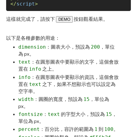
</
script
>
這樣就完成了，請按下
按鈕觀看結果。
DEMO
以下是各種參數的用途：
：圖表大小，預設為
，單位
dimension
200
為 px。
：在圓形圖表中要顯示的文字，這個會放
text
置在
之上。
info
：在圓形圖表中要顯示的資訊，這個會放
info
置在
之下，如果不想顯示也可以設定為
text
空字串。
：圓圈的寬度，預設為
，單位為
width
15
px。
：
的字型大小，預設為
，
fontsize
text
15
單位為 px。
：百分比，容許的範圍為
到
。
percent
1
100