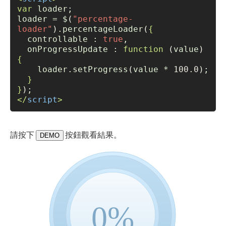
var
 loader;
loader = $
(
"percentage-
loader"
)
.percentageLoader
(
{
  controllable : 
true
,
  onProgressUpdate : 
function
(
value
)
{
    loader.setProgress
(
value * 
100
.
0)
;
}
}
)
;
</
script
>
請按下
按鈕觀看結果。
DEMO
0%