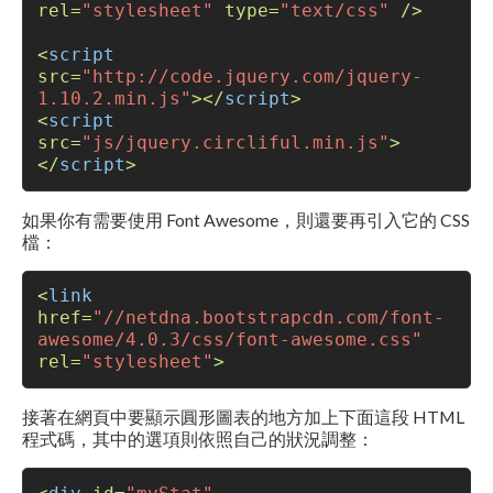
rel
=
"stylesheet"
type
=
"text/css"
 />
<
script
src
=
"http://code.jquery.com/jquery-
1.10.2.min.js"
>
</
script
>
<
script
src
=
"js/jquery.circliful.min.js"
>
</
script
>
如果你有需要使用 Font Awesome，則還要再引入它的 CSS
檔：
<
link
href
=
"//netdna.bootstrapcdn.com/font-
awesome/4.0.3/css/font-awesome.css"
rel
=
"stylesheet"
>
接著在網頁中要顯示圓形圖表的地方加上下面這段 HTML
程式碼，其中的選項則依照自己的狀況調整：