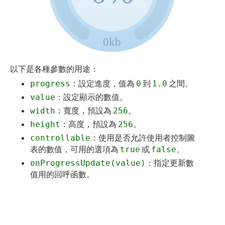
0kb
以下是各種參數的用途：
：設定進度，值為
到
之間。
progress
0
1.0
：設定顯示的數值。
value
：寬度，預設為
。
width
256
：高度，預設為
。
height
256
：使用是否允許使用者控制圖
controllable
表的數值，可用的選項為
或
。
true
false
：指定更新數
onProgressUpdate(value)
值用的回呼函數。