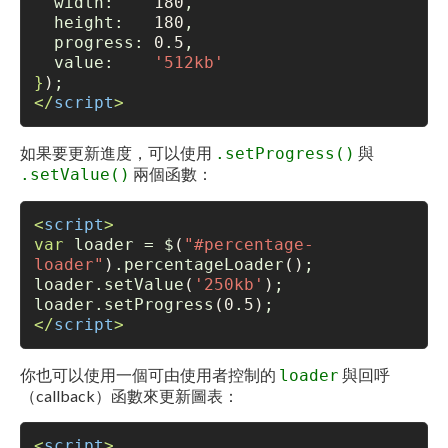
  width:    
180
,
  height:   
180
,
  progress: 
0
.
5
,
  value:    
'512kb'
}
)
;
</
script
>
如果要更新進度，可以使用
與
.setProgress()
兩個函數：
.setValue()
<
script
>
var
 loader = $
(
"#percentage-
loader"
)
.percentageLoader
()
;
loader.setValue
(
'250kb'
)
;
loader.setProgress
(0
.
5)
;
</
script
>
你也可以使用一個可由使用者控制的
與回呼
loader
（callback）函數來更新圖表：
<
script
>