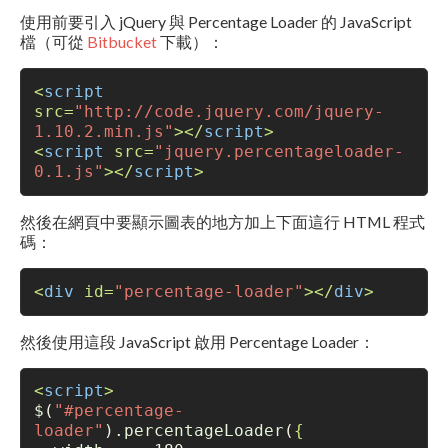
使用前要引入 jQuery 與 Percentage Loader 的 JavaScript
檔（可從
Bitbucket
下載）：
<
script
src
=
"http://code.jquery.com/jquery-
1.10.2.min.js"
>
</
script
>
<
script
src
=
"jquery.percentageloader-
0.1.js"
>
</
script
>
然後在網頁中要顯示圖表的地方加上下面這行 HTML 程式
碼：
<
div
id
=
"percentage-loader"
>
</
div
>
然後使用這段 JavaScript 啟用 Percentage Loader：
<
script
>
$
(
"#percentage-
loader"
)
.percentageLoader
(
{