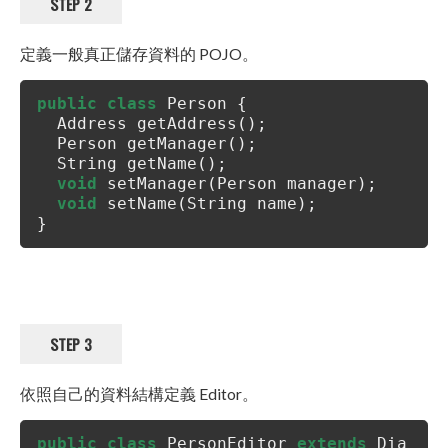
STEP 2
定義一般真正儲存資料的 POJO。
public
class
Person {
Address getAddress();
Person getManager();
String getName();
void
setManager(Person manager);
void
setName(String name);
}
STEP 3
依照自己的資料結構定義 Editor。
public
class
PersonEditor
extends
Dia