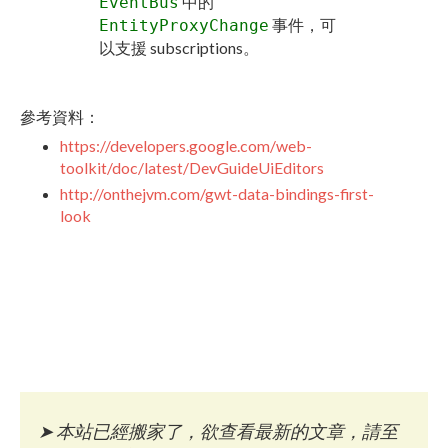
中的
EventBus
事件，可
EntityProxyChange
以支援 subscriptions。
參考資料：
https://developers.google.com/web-
toolkit/doc/latest/DevGuideUiEditors
http://onthejvm.com/gwt-data-bindings-first-
look
➤
本站已經搬家了，欲查看最新的文章，請至