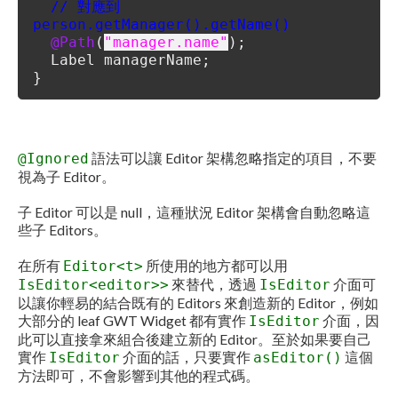
// 對應到
person.getManager().getName()
@Path
(
"manager.name"
);
Label managerName;
}
語法可以讓 Editor 架構忽略指定的項目，不要
@Ignored
視為子 Editor。
子 Editor 可以是 null，這種狀況 Editor 架構會自動忽略這
些子 Editors。
在所有
所使用的地方都可以用
Editor<t>
來替代，透過
介面可
IsEditor<editor>>
IsEditor
以讓你輕易的結合既有的 Editors 來創造新的 Editor，例如
大部分的 leaf GWT Widget 都有實作
介面，因
IsEditor
此可以直接拿來組合後建立新的 Editor。至於如果要自己
實作
介面的話，只要實作
這個
IsEditor
asEditor()
方法即可，不會影響到其他的程式碼。