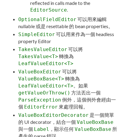
reflected in calls made to the
.
EditorSource
可以用來編輯
OptionalFieldEditor
nullable 或是 resettable 的 bean properties。
可以用來作為一個 headless
SimpleEditor
property Editor
可以將
TakesValueEditor
轉換為
TakesValue<T>
LeafValueEditor<T>
可以將
ValueBoxEditor
轉換為
ValueBoxBase<T>
。如果
LeafValueEditor<T>
方法丟出一個
getValueOrThrow()
例外，這個例外會經由一
ParseException
個
來處理回報。
EditorError
是一個簡單
ValueBoxEditorDecorator
的 UI decorator，結合一個
ValueBoxBase
與一個
，顯示任何
所
Label
ValueBoxBase
產生的 parse 錯誤。