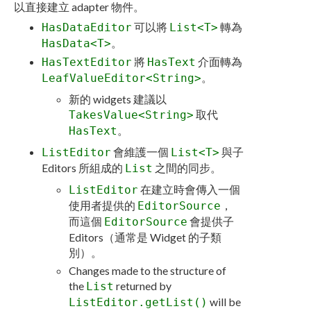
以直接建立 adapter 物件。
可以將
轉為
HasDataEditor
List<T>
。
HasData<T>
將
介面轉為
HasTextEditor
HasText
。
LeafValueEditor<String>
新的 widgets 建議以
取代
TakesValue<String>
。
HasText
會維護一個
與子
ListEditor
List<T>
Editors 所組成的
之間的同步。
List
在建立時會傳入一個
ListEditor
使用者提供的
，
EditorSource
而這個
會提供子
EditorSource
Editors（通常是 Widget 的子類
別）。
Changes made to the structure of
the
returned by
List
will be
ListEditor.getList()