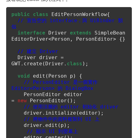
public
class
EditPersonWorkflow{
// 宣告空的 interface，與 UiBinder 類
似
interface
Driver
extends
SimpleBean
EditorDriver<Person, PersonEditor> {}
// 建立 Driver
Driver driver =
GWT.create(Driver.
class
);
void
edit(Person p) {
// PersonEditor 是一個實作
Editor<Person> 的 DialogBox
PersonEditor editor
=
new
PersonEditor();
// 使用頂層的 editor 初始化 driver
driver.initialize(editor);
// 將物件中的資料複製到 UI 上
driver.edit(p);
// 顯示 UI 到螢幕上
editor.center();