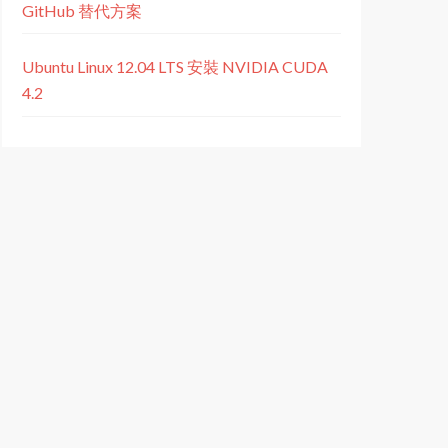
GitHub 替代方案
Ubuntu Linux 12.04 LTS 安裝 NVIDIA CUDA
4.2