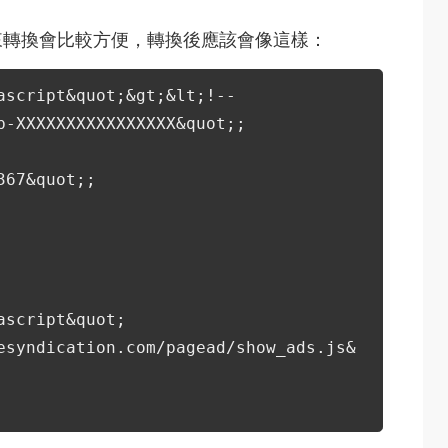
來轉換會比較方便，轉換後應該會像這樣：
ascript&quot;&gt;&lt;!--
b-XXXXXXXXXXXXXXXX&quot;;
367&quot;;
ascript&quot;
esyndication.com/pagead/show_ads.js&