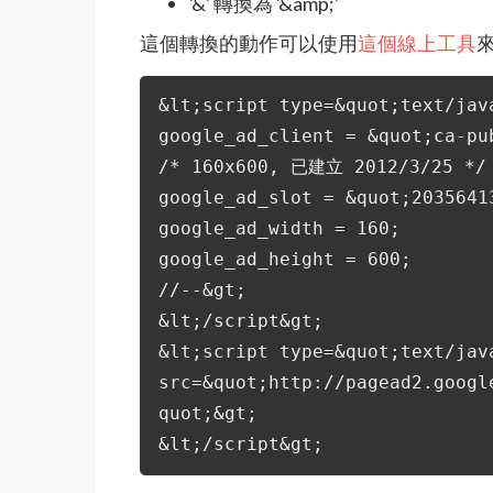
'&' 轉換為 '&amp;'
這個轉換的動作可以使用
這個線上工具
&lt;script type=&quot;text/jav
google_ad_client = &quot;ca-pu
/* 160x600, 已建立 2012/3/25 */
google_ad_slot = &quot;2035641
google_ad_width = 160;
google_ad_height = 600;
//--&gt;
&lt;/script&gt;
&lt;script type=&quot;text/jav
src=&quot;http://pagead2.googl
quot;&gt;
&lt;/script&gt;